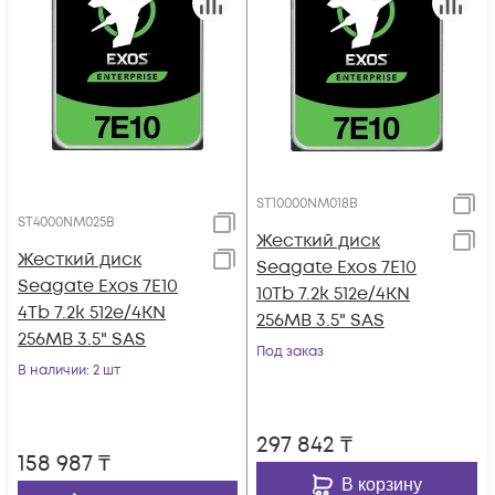
ST10000NM018B
ST4000NM025B
Жесткий диск
Жесткий диск
Seagate Exos 7E10
Seagate Exos 7E10
10Tb 7.2k 512e/4KN
4Tb 7.2k 512e/4KN
256MB 3.5" SAS
256MB 3.5" SAS
Под заказ
В наличии
: 2 шт
297 842
₸
158 987
₸
В корзину