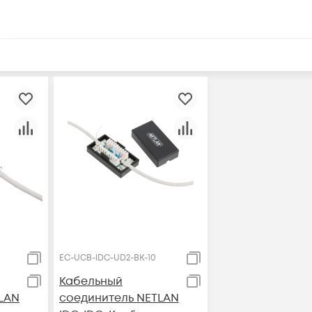
EC-UCB-IDC-UD2-BK-10
Кабельный
LAN
соединитель NETLAN