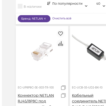
По популярности
40
В наличии
Очистить всё
Бренд
:
NETLAN
EC-UP8P8C-5E-003-TR-100
EC-UCB-55-UD2-BK-10
Коннектор NETLAN
Кабельный
RJ45/8P8C под
соединитель NET