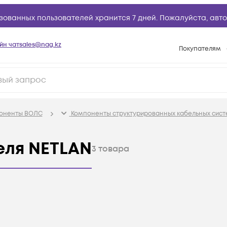
зованных пользователей хранится 7 дней. Пожалуйста,
авто
йн чат
sales@nag.kz
Покупателям
Способы опла
Условия доста
Гарантийное о
поненты ВОЛС
Компоненты структурированных кабельных сист
Возврат товар
Вопросы и отв
еля NETLAN
3
товара
Техническая п
База знаний
Конфигуратор