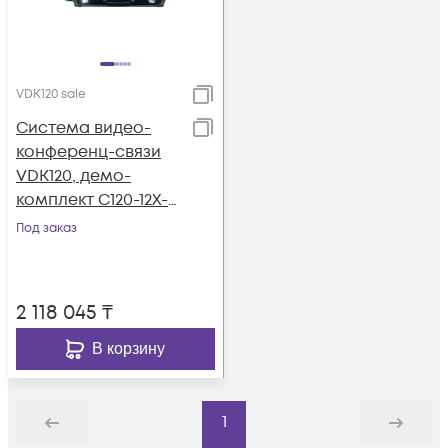
VDK120 sale
Система видео-
конференц-связи
VDK120, демо-
комплект C120-12X-
VCP41-8way,8
Под заказ
участников
2 118 045
₸
В корзину
1
Назад
Дальше