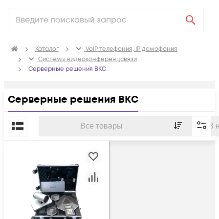
Каталог
VoIP телефония, IP домофония
Системы видеоконференцсвязи
Серверные решения ВКС
Серверные решения ВКС
По популярности
Все товары
В 