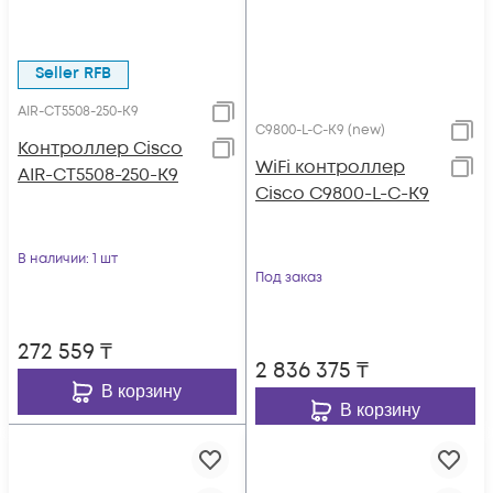
Seller RFB
AIR-CT5508-250-K9
C9800-L-C-K9 (new)
Контроллер Cisco
WiFi контроллер
AIR-CT5508-250-K9
Cisco C9800-L-C-K9
В наличии
: 1 шт
Под заказ
272 559
₸
2 836 375
₸
В корзину
В корзину