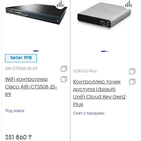
Seller RFB
AIR-CT5508-25-K9
UCK-G2-Plus
WiFi контроллер
Контроллер точек
Cisco AIR-CT5508-25-
доступа Ubiquiti
K9
UniFi Cloud Key Gen2
Plus
Под заказ
Снят с продажи
351 860
₸