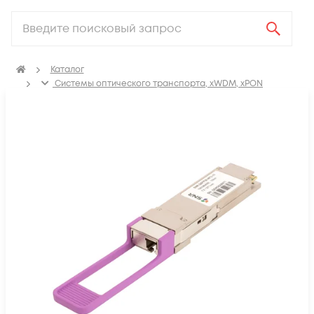
Каталог
Системы оптического транспорта, xWDM, xPON
SFP, GBIC, XFP, SFP+, X2, XENPAK, QSFP+, CFP модули
Модули QSFP28