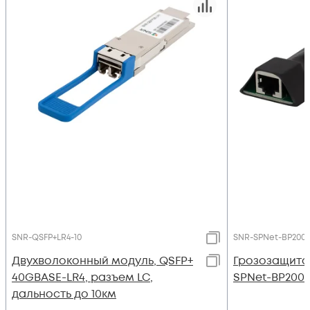
SNR-QSFP+LR4-10
SNR-SPNet-BP2001-
Двухволоконный модуль, QSFP+
Грозозащита 
40GBASE-LR4, разъем LC,
SPNet-BP2001-
дальность до 10км