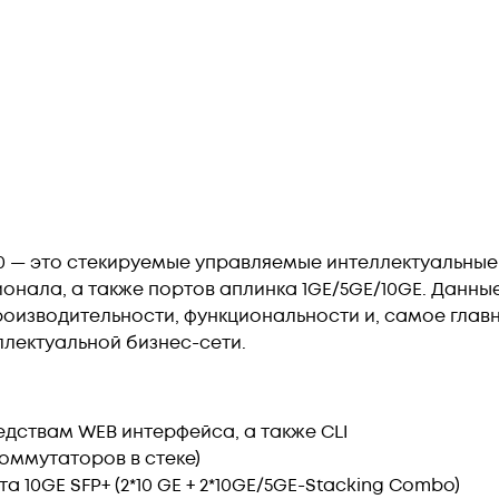
500 — это стекируемые управляемые интеллектуальны
ионала, а также портов аплинка 1GE/5GE/10GE. Данн
оизводительности, функциональности и, самое главн
лектуальной бизнес-сети.
дствам WEB интерфейса, а также CLI
оммутаторов в стеке)
рта 10GE SFP+ (2*10 GE + 2*10GE/5GE-Stacking Combo)