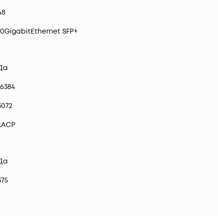
48
10GigabitEthernet SFP+
Да
16384
3072
LACP
Да
375