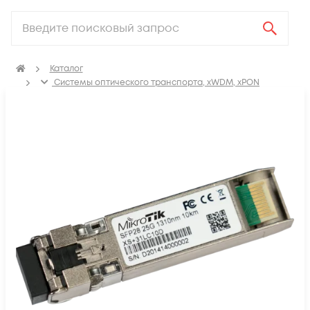
Каталог
Системы оптического транспорта, xWDM, xPON
SFP, GBIC, XFP, SFP+, X2, XENPAK, QSFP+, CFP модули
Модули SFP28