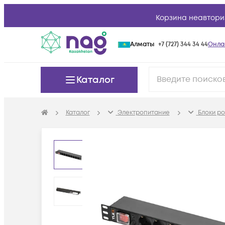
Корзина неавтори
Алматы
+7 (727) 344 34 44
Онла
Каталог
Каталог
Электропитание
Блоки ро