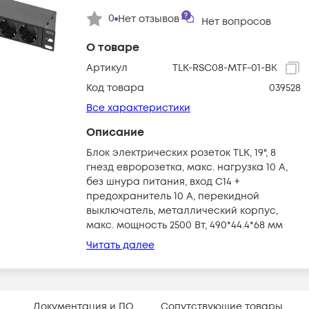
0
Нет отзывов
Нет вопросов
О товаре
Артикул
TLK-RSC08-MTF-01-BK
Код товара
039528
Все характеристики
Описание
Блок электрических розеток TLK, 19", 8
гнезд евророзетка, макс. нагрузка 10 А,
без шнура питания, вход С14 +
предохранитель 10 А, перекидной
выключатель, металлический корпус,
макс. мощность 2500 Вт, 490*44.4*68 мм
Читать далее
Документация и ПО
Сопутствующие товары