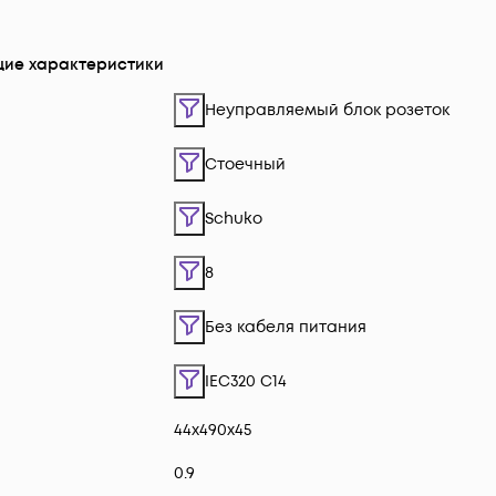
ие характеристики
Неуправляемый блок розеток
Стоечный
Schuko
8
Без кабеля питания
IEC320 C14
44x490x45
0.9