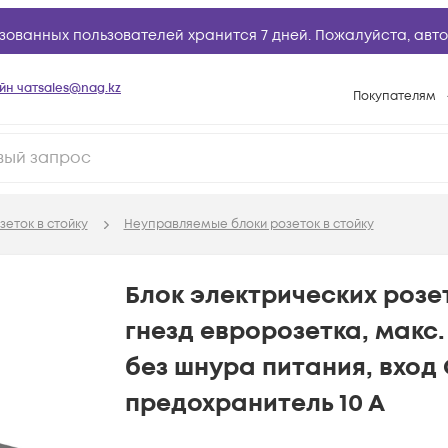
зованных пользователей хранится 7 дней. Пожалуйста,
авто
йн чат
sales@nag.kz
Покупателям
Способы опла
Условия доста
Гарантийное о
зеток в стойку
Неуправляемые блоки розеток в стойку
Возврат товар
Вопросы и отв
Блок электрических розето
Техническая п
гнезд евророзетка, макс. 
База знаний
без шнура питания, вход 
Конфигуратор
предохранитель 10 А