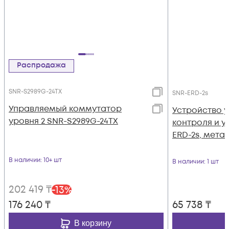
Распродажа
SNR-S2989G-24TX
SNR-ERD-2s
Управляемый коммутатор
Устройство 
уровня 2 SNR-S2989G-24TX
контроля и у
ERD-2s, мета
В наличии
: 10+ шт
В наличии
: 1 шт
202 419
₸
-
13
%
176 240
₸
65 738
₸
В корзину