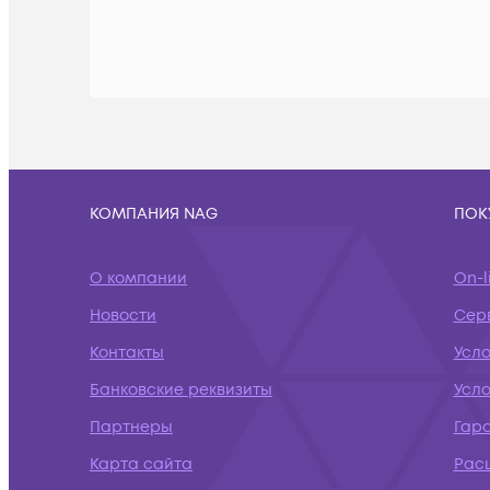
КОМПАНИЯ NAG
ПОК
О компании
On-l
Новости
Сер
Контакты
Усло
Банковские реквизиты
Усл
Партнеры
Гар
Карта сайта
Рас