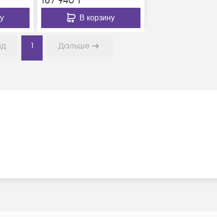
187 940
₸
у
В корзину
1
ад
Дальше