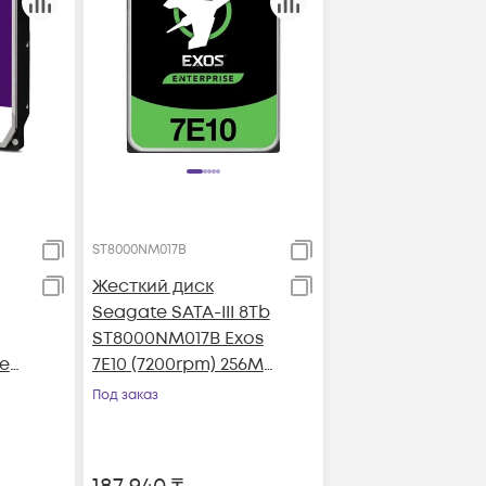
ST8000NM017B
Жесткий диск
Seagate SATA-III 8Tb
ST8000NM017B Exos
le
7E10 (7200rpm) 256Mb
6Mb
3.5"
Под заказ