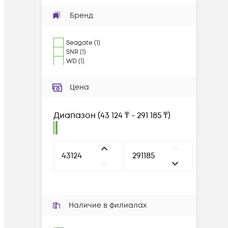
Бренд
Seagate
(
1
)
SNR
(
1
)
WD
(
1
)
Цена
Диапазон
(
43 124 ₸ - 291 185 ₸
)
Наличие в филиалах