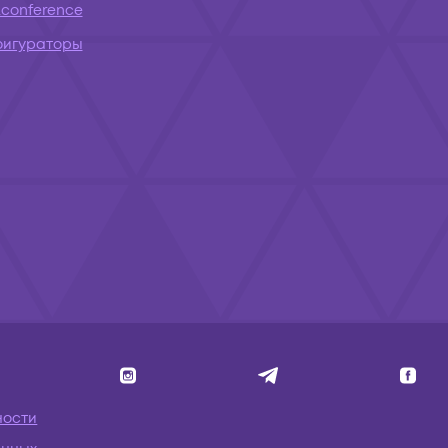
conference
фигураторы
ности