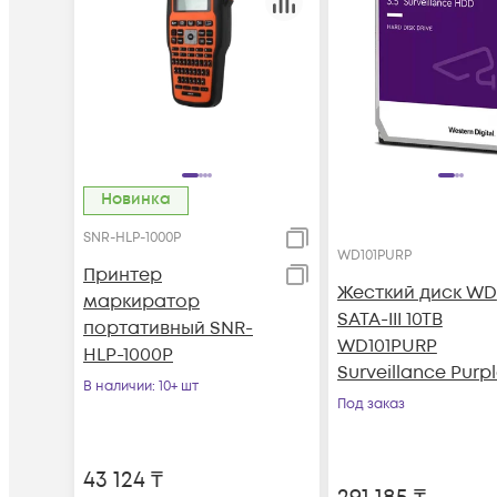
Новинка
SNR-HLP-1000P
WD101PURP
Принтер
Жесткий диск WD
маркиратор
SATA-III 10TB
портативный SNR-
WD101PURP
HLP-1000P
Surveillance Purp
В наличии
: 10+ шт
Pro (7200rpm) 25
Под заказ
3.5"
43 124
₸