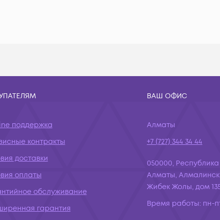
УПАТЕЛЯМ
ВАШ ОФИС
ine поддержка
Алматы
висные контракты
+7 (727) 344 34 44
вия доставки
050000, Республика
овия оплаты
Алматы, Алмалинск
Жибек Жолы, дом 135
антийное обслуживание
Время работы:
пн-пт
ширенная гарантия