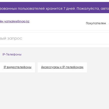
зованных пользователей хранится 7 дней. Пожалуйста,
авто
йн чат
sales@nag.kz
Покупателям
Способы опла
Условия доста
Гарантийное о
IP-Телефоны
Возврат товар
Вопросы и отв
IP видеотелефоны
Аксессуары к IP-телефонам
Техническая п
База знаний
Конфигуратор