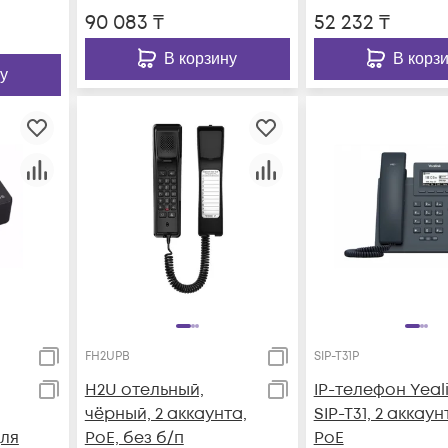
90 083
₸
52 232
₸
В корзину
В корз
у
FH2UPB
SIP-T31P
H2U отельный,
IP-телефон Yeal
чёрный, 2 аккаунта,
SIP-T31, 2 аккаун
для
PoE, без б/п
PoE