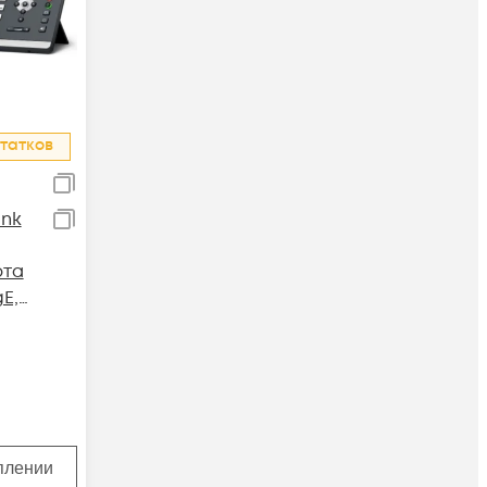
татков
ink
рта
gE,
уплении