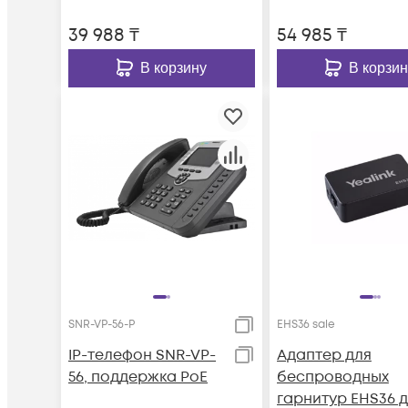
39 988
₸
54 985
₸
В корзину
В корзин
SNR-VP-56-P
EHS36 sale
IP-телефон SNR-VP-
Адаптер для
56, поддержка PoE
беспроводных
гарнитур EHS36 