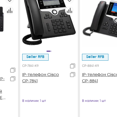
Seller RFB
Seller RFB
CP-7841-K9
CP-8841-K9
IP-телефон Cisco
IP-телефон Cisc
P-
CP-7841
CP-8841
й
E,
В наличии
: 1 шт
В наличии
: 1 шт