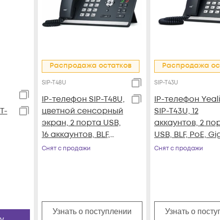
Распродажа остатков
Распродажа ос
SIP-T48U
SIP-T43U
IP-телефон SIP-T48U,
IP-телефон Yeal
T-
цветной сенсорный
SIP-T43U, 12
экран, 2 порта USB,
аккаунтов, 2 по
16 аккаунтов, BLF,
USB, BLF, PoE, Gi
PoE, GigE, без БП
без БП
Снят с продажи
Снят с продажи
Узнать о поступлении
Узнать о пост
у