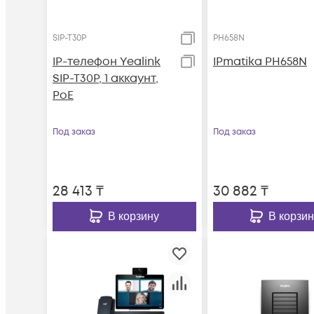
SIP-T30P
PH658N
IP-телефон Yealink
IPmatika PH658N
SIP-T30P, 1 аккаунт,
PoE
Под заказ
Под заказ
28 413
₸
30 882
₸
В корзину
В корзин