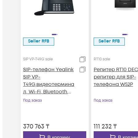
Seller RFB
Seller RFB
SIP VP-T49G sale
RT10 sale
SIP-телефон Yealink
Репитер RT10 DEC
SIP VP-
репитер для SIP-
T49G,видеотермина
телефона W52P
л, Wi-Fi, Bluetooth,
HDMI, с камерой, с
Под заказ
Под заказ
БП
370 763
₸
111 232
₸
В корзину
В корзин