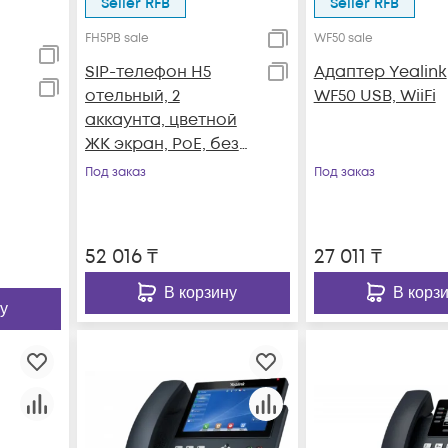
Seller RFB
Seller RFB
FH5PB sale
WF50 sale
SIP-телефон H5
Адаптер Yealink
отельный, 2
WF50 USB, WiiFi
аккаунта, цветной
ЖК экран, PoE, без
б/п
Под заказ
Под заказ
52 016
₸
27 011
₸
В корзину
В корз
у