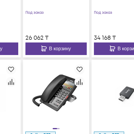
/T2
Под заказ
Под заказ
26 062
₸
34 168
₸
у
В корзину
В корз