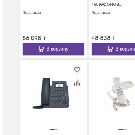
телефонов
T4S/T40G(P)/T29G
Под заказ
Под заказ
7G
56 098
₸
48 838
₸
В корзину
В корзин