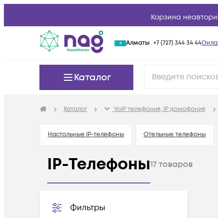
Корзина неавтори
Алматы
+7 (727) 344 34 44
Онла
Каталог
Каталог
VoIP телефония, IP домофония
Настольные IP-телефоны
Отельные телефоны
IP-Телефоны
17
товаров
Фильтры