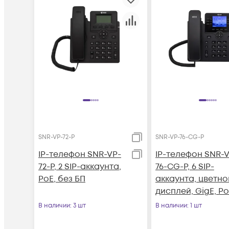
SNR-VP-72-P
SNR-VP-76-CG-P
IP-телефон SNR-VP-
IP-телефон SNR-V
72-P, 2 SIP-аккаунта,
76-CG-P, 6 SIP-
PoE, без БП
аккаунта, цветно
дисплей, GigE, Po
без БП
В наличии
: 3 шт
В наличии
: 1 шт