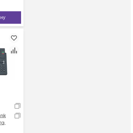
ину
ink
та,