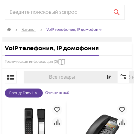
Каталог
VoIP телефония, IP домофония
VoIP телефония, IP домофония
Техническая информация (
2
)
По популярности
Все товары
В 
Очистить всё
Бренд
:
Fanvil