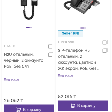
Seller RFB
FH5PB sale
FH2UPB
SIP-телефон H5
H2U отельный,
отельный, 2
чёрный, 2 аккаунта,
аккаунта, цветной
PoE, без б/п
ЖК экран, PoE, без
б/п
Под заказ
Под заказ
52 016
₸
26 062
₸
В корзину
В корзину