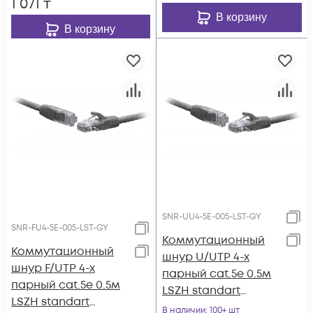
1 071
₸
В корзину
В корзину
SNR-UU4-5E-005-LST-GY
SNR-FU4-5E-005-LST-GY
Коммутационный
Коммутационный
шнур U/UTP 4-х
шнур F/UTP 4-х
парный cat.5e 0.5м
парный cat.5e 0.5м
LSZH standart
LSZH standart
серый
В наличии
: 100+ шт