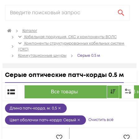
Каталог
Кабельная продукция, СКС и компоненты ВОЛС
Компоненты структурированных кабельных систем
(СКС)
Коммутационные шнуры
Серые 0.5 м
Серые оптические патч-корды 0.5 м
По популярности
Все товары
В 
Длина патч-корда, м
:
0,5
Очистить всё
Цвет оболочки патч-корда
:
Серый