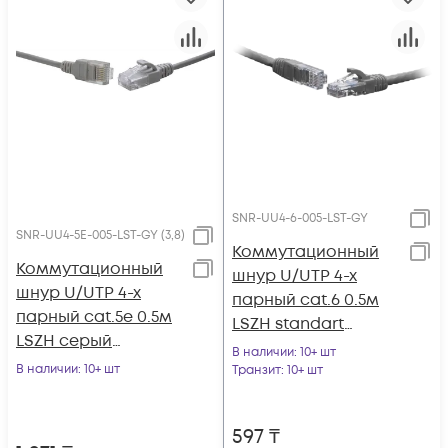
SNR-UU4-6-005-LST-GY
SNR-UU4-5E-005-LST-GY (3,8)
Коммутационный
Коммутационный
шнур U/UTP 4-х
шнур U/UTP 4-х
парный cat.6 0.5м
парный cat.5е 0.5м
LSZH standart
LSZH серый
серый
В наличии
: 10+ шт
(диаметр 3,8 мм)
В наличии
: 10+ шт
Транзит
: 10+ шт
597
₸