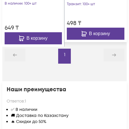
серый
В наличии
: 100+ шт
Транзит
: 100+ шт
498
₸
649
₸
В корзину
В корзину
1
Назад
Дальше
Наши преимущества
Ответов:
1
✅ В наличии
🚚 Доставка по Казахстану
🔥 Скидки до 50%