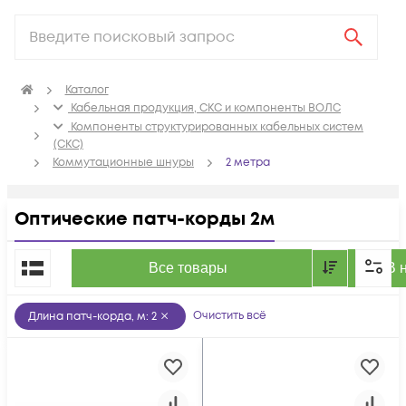
Каталог
Кабельная продукция, СКС и компоненты ВОЛС
Компоненты структурированных кабельных систем
(СКС)
Коммутационные шнуры
2 метра
Оптические патч-корды 2м
По популярности
Все товары
В 
Очистить всё
Длина патч-корда, м
:
2