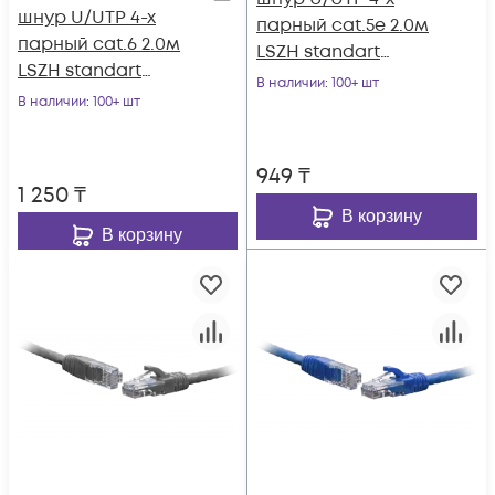
шнур U/UTP 4-х
парный cat.5e 2.0м
парный cat.6 2.0м
LSZH standart
LSZH standart
чёрный
В наличии
: 100+ шт
красный
В наличии
: 100+ шт
949
₸
1 250
₸
В корзину
В корзину