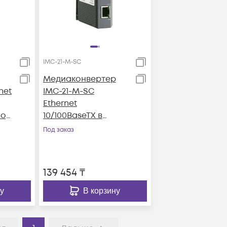
IMC-21-M-SC
Медиаконвертер
net
IMC-21-M-SC
Ethernet
мод
10/100BaseTX в
100BaseFX,
Под заказ
многомод MOXA
139 454
₸
у
В корзину