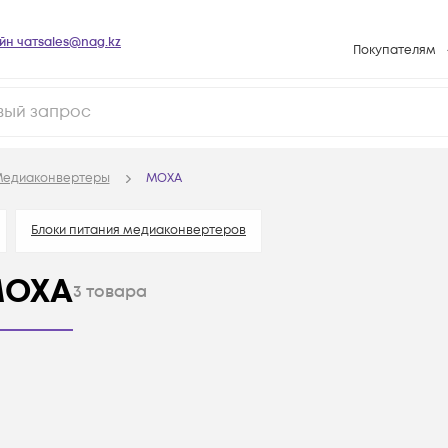
йн чат
sales@nag.kz
Покупателям
Способы опла
Условия доста
Гарантийное о
едиаконвертеры
MOXA
Возврат товар
Вопросы и отв
Блоки питания медиаконвертеров
Техническая п
MOXA
3
товара
База знаний
Конфигуратор