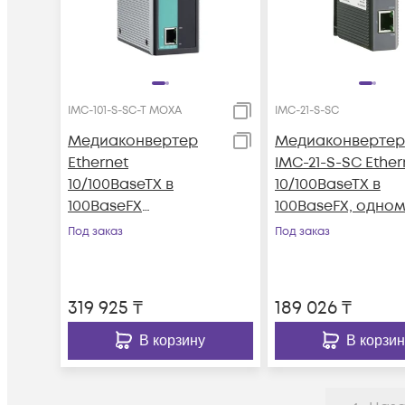
IMC-101-S-SC-T MOXA
IMC-21-S-SC
Медиаконвертер
Медиаконвертер
Ethernet
IMC-21-S-SC Ether
10/100BaseTX в
10/100BaseTX в
100BaseFX
100BaseFX, одно
(одномодовое
MOXA
Под заказ
Под заказ
оптоволокно) в
металлическом
корпусе с
319 925
₸
189 026
₸
расширенным
диапазоном
В корзину
В корзин
температур MOXA