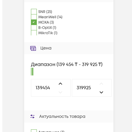
SNR
(
25
)
MeanWell
(
14
)
MOXA
(
3
)
B-OptiX
(
1
)
MikroTik
(
1
)
Цена
Диапазон
(
139 454 ₸ - 319 925 ₸
)
Актуальность товара