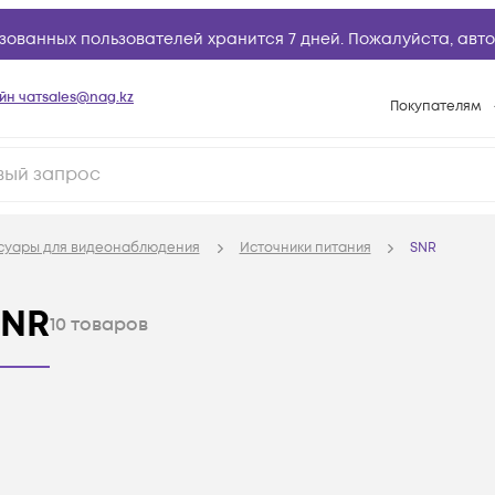
зованных пользователей хранится 7 дней. Пожалуйста,
авто
йн чат
sales@nag.kz
Покупателям
Способы опла
Условия доста
Гарантийное о
суары для видеонаблюдения
Источники питания
SNR
Возврат товар
Вопросы и отв
SNR
10
товаров
Техническая п
База знаний
Конфигуратор