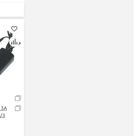
 3А
/3