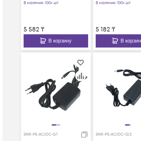
вилкой для подкл. к
В наличии
: 100+ шт
В наличии
: 100+ шт
220В
5 582
₸
5 182
₸
В корзину
В корзин
SNR-PS-AC/DC-5/1
SNR-PS-AC/DC-12/2