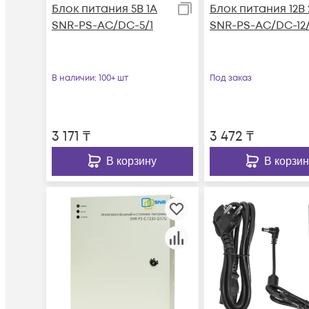
Блок питания 5В 1А
Блок питания 12В 
SNR-PS-AC/DC-5/1
SNR-PS-AC/DC-12
В наличии
: 100+ шт
Под заказ
3 171
₸
3 472
₸
В корзину
В корзин