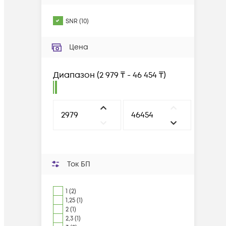
SNR
(
10
)
Цена
Диапазон
(
2 979 ₸ - 46 454 ₸
)
Ток БП
1 (2)
1,25 (1)
2 (1)
2,3 (1)