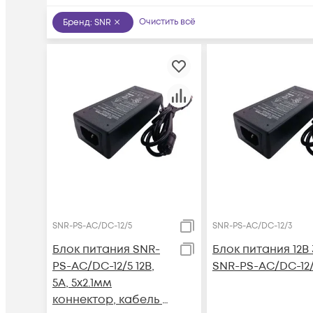
Очистить всё
Бренд
:
SNR
SNR-PS-AC/DC-12/5
SNR-PS-AC/DC-12/3
Блок питания SNR-
Блок питания 12В
PS-AC/DC-12/5 12В,
SNR-PS-AC/DC-12
5А, 5x2.1мм
коннектор, кабель с