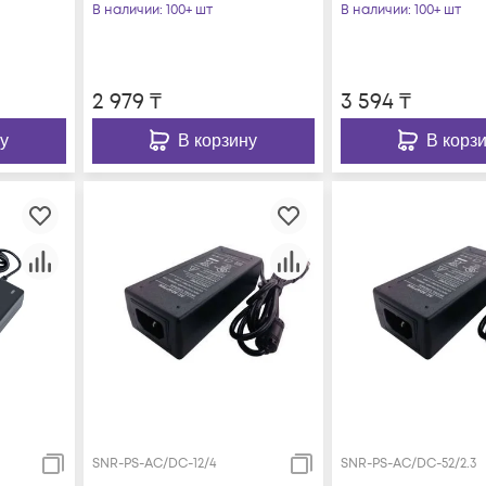
В наличии
: 100+ шт
В наличии
: 100+ шт
2 979
₸
3 594
₸
у
В корзину
В корз
SNR-PS-AC/DC-12/4
SNR-PS-AC/DC-52/2.3