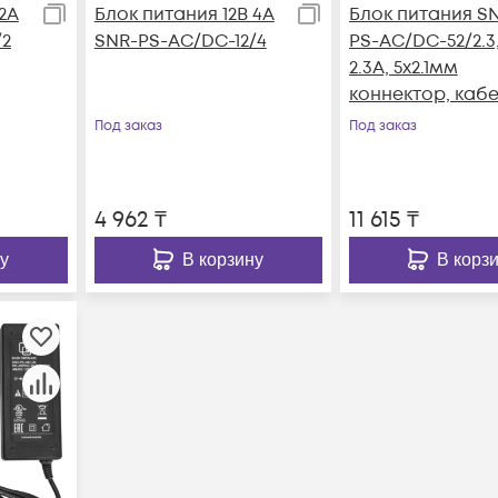
2А
Блок питания 12В 4А
Блок питания S
/2
SNR-PS-AC/DC-12/4
PS-AC/DC-52/2.3,
2.3А, 5x2.1мм
коннектор, кабе
вилкой для подк
Под заказ
Под заказ
220В
4 962
₸
11 615
₸
у
В корзину
В корз