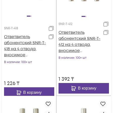
SNR-T-412
SNR-T-418
Ответвитель
Ответвитель
абонентский SNR-T-
абонентский SNR-T-
412 на 4 отвода,
418 на 4 отвода,
вносимое
вносимое
затухание IN-TAP
В наличии
: 100+ шт
затухание IN-TAP
В наличии
: 100+ шт
12dB.
18dB.
1 392
₸
1 226
₸
В корзину
В корзину