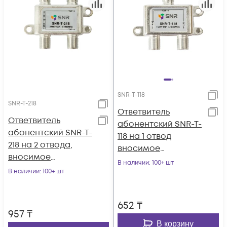
SNR-T-118
SNR-T-218
Ответвитель
Ответвитель
абонентский SNR-T-
абонентский SNR-T-
118 на 1 отвод
218 на 2 отвода,
вносимое
вносимое
затухание IN-TAP
В наличии
: 100+ шт
затухание IN-TAP
В наличии
: 100+ шт
18dB.
18dB.
652
₸
957
₸
В корзину