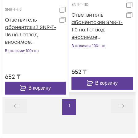
SNR-T-110
SNR-T-116
Ответвитель
Ответвитель
абонентский SNR-T-
абонентский SNR-T-
110 на 1 отвод
116 на 1 отвод
вносимое
вносимое
затухание IN-TAP
В наличии
: 100+ шт
затухание IN-TAP
В наличии
: 100+ шт
10dB.
16dB.
652
₸
652
₸
В корзину
В корзину
1
Назад
Дальше