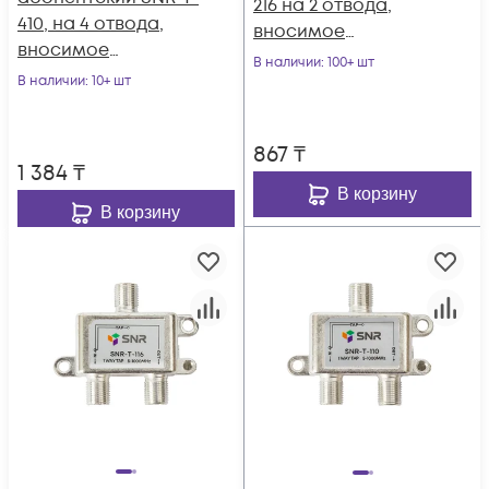
216 на 2 отвода,
410, на 4 отвода,
вносимое
вносимое
затухание IN-TAP
В наличии
: 100+ шт
затухание IN-TAP
В наличии
: 10+ шт
16dB.
10dB.
867
₸
1 384
₸
В корзину
В корзину