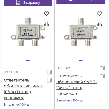
В корзину
SNR-T-106
SNR-T-108
Ответвитель
Ответвитель
абонентский SNR-T-
абонентский SNR-T-
106 на 1 отвод
108 на 1 отвод
вносимое
вносимое
затухание IN-TAP
В наличии
: 100+ шт
затухание IN-TAP
В наличии
: 100+ шт
6dB.