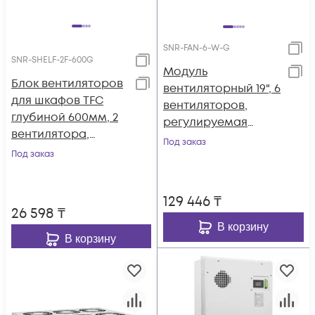
SNR-FAN-6-W-G
SNR-SHELF-2F-600G
Модуль
Блок вентиляторов
вентиляторный 19", 6
для шкафов TFC
вентиляторов,
глубиной 600мм, 2
регулируемая
вентилятора,
глубина 460-830мм,
Под заказ
серый
Под заказ
без
терморегулятора
129 446
₸
26 598
₸
В корзину
В корзину