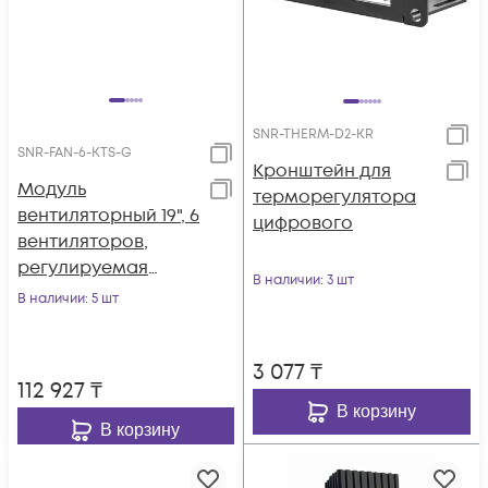
SNR-THERM-D2-KR
SNR-FAN-6-KTS-G
Кронштейн для
Модуль
терморегулятора
вентиляторный 19", 6
цифрового
вентиляторов,
регулируемая
В наличии
: 3 шт
глубина 460-830мм,
В наличии
: 5 шт
с термостатом
3 077
₸
112 927
₸
В корзину
В корзину