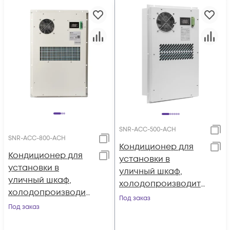
SNR-ACC-500-АСH
SNR-ACC-800-АСH
Кондиционер для
Кондиционер для
установки в
установки в
уличный шкаф,
уличный шкаф,
холодопроизводит
холодопроизводит
ельность 500Вт, со
Под заказ
ельность 800Вт, со
Под заказ
встроенным
встроенным
электрическим
электрическим