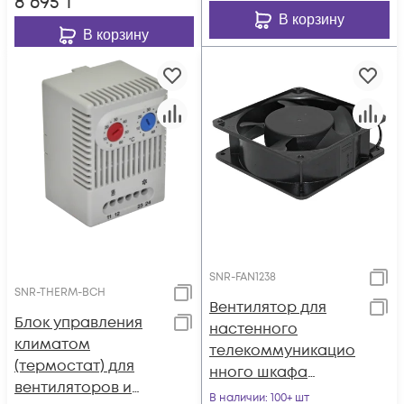
8 695
₸
В корзину
В корзину
SNR-FAN1238
SNR-THERM-BCH
Вентилятор для
Блок управления
настенного
климатом
телекоммуникацио
(термостат) для
нного шкафа
вентиляторов и
120х120х38мм
В наличии
: 100+ шт