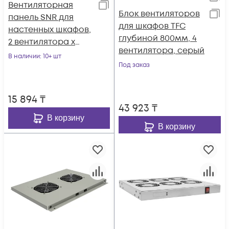
Вентиляторная
Блок вентиляторов
панель SNR для
для шкафов TFC
настенных шкафов,
глубиной 800мм, 4
2 вентилятора х
вентилятора, серый
12см
В наличии
: 10+ шт
Под заказ
15 894
₸
43 923
₸
В корзину
В корзину