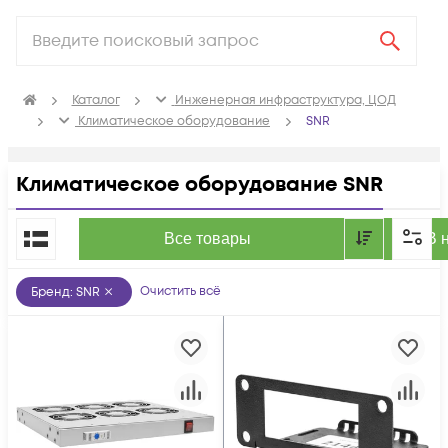
Каталог
Инженерная инфраструктура, ЦОД
Климатичeское оборудование
SNR
Климатичeское оборудование SNR
По популярности
Все товары
В 
Очистить всё
Бренд
:
SNR