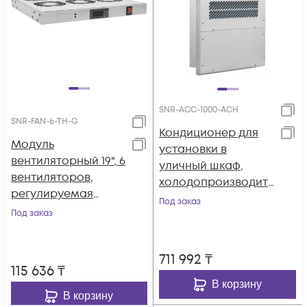
SNR-ACC-1000-АСH
SNR-FAN-6-TH-G
Кондиционер для
Модуль
установки в
вентиляторный 19", 6
уличный шкаф,
вентиляторов,
холодопроизводит
регулируемая
ельность 1000Вт, со
Под заказ
глубина 460-830мм,
Под заказ
встроенным
с цифровым
электрическим
терморегулятором
калорифером, 220В
711 992
₸
переменного тока
115 636
₸
В корзину
В корзину