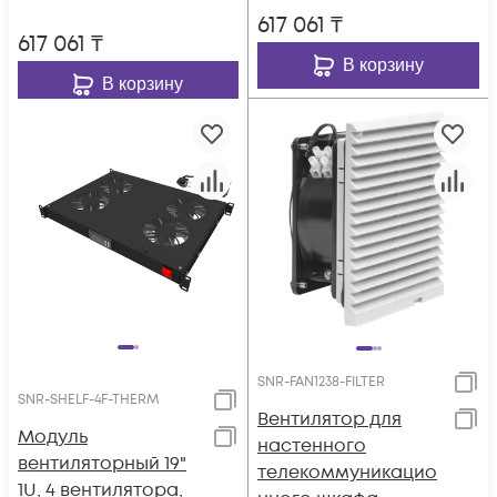
калорифером, 220В
617 061
₸
калорифером, 220В
переменного тока
617 061
₸
переменного тока
В корзину
В корзину
SNR-FAN1238-FILTER
SNR-SHELF-4F-THERM
Вентилятор для
Модуль
настенного
вентиляторный 19"
телекоммуникацио
1U, 4 вентилятора,