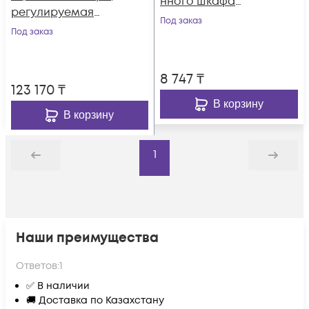
нного шкафа
регулируемая
120х120х38мм с
Под заказ
глубина 345-810 мм
Под заказ
фильтром
с контроллером
температуры
8 747
₸
123 170
₸
В корзину
В корзину
1
Назад
Дальше
Наши преимущества
Ответов:
1
✅ В наличии
🚚 Доставка по Казахстану