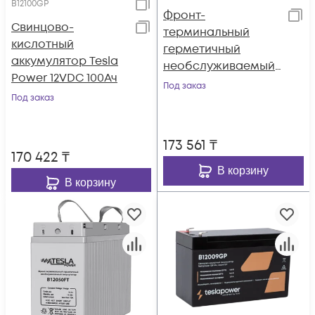
B12100GP
Фронт-
Свинцово-
терминальный
кислотный
герметичный
аккумулятор Tesla
необслуживаемый
Power 12VDC 100Ач
аккумулятор Tesla
Под заказ
Под заказ
Power 12VDC 100Ач
173 561
₸
170 422
₸
В корзину
В корзину