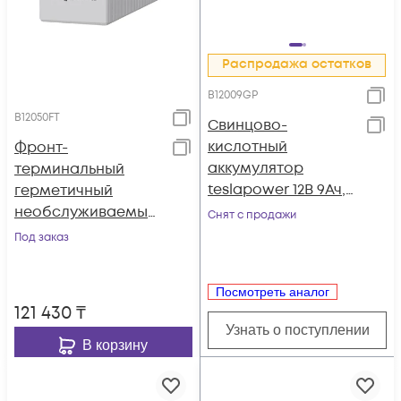
Распродажа остатков
B12009GP
B12050FT
Свинцово-
кислотный
Фронт-
аккумулятор
терминальный
teslapower 12В 9Ач,
герметичный
серия GP
необслуживаемый
Снят с продажи
аккумулятор Tesla
Под заказ
Power 12VDC 50Ач
Посмотреть аналог
121 430
₸
Узнать о поступлении
В корзину