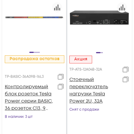
Распродажа остатков
Акция
TP-ATS-12A04B-32A
TP-BASIC-36A09B-16L3
Стоечный
Контролируемый
переключатель
блок розеток Tesla
нагрузки Tesla
Power серии BASIC,
Power 2U, 32A
36 розеток C13, 9
Снят с продажи
розеток C19, вход
В наличии
: 3 шт
IEC60309 16A(3P+N+E)