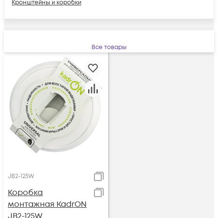
Кронштейны и коробки
Все товары
JB2-125W
Коробка
монтажная KadrON
JB2-125W