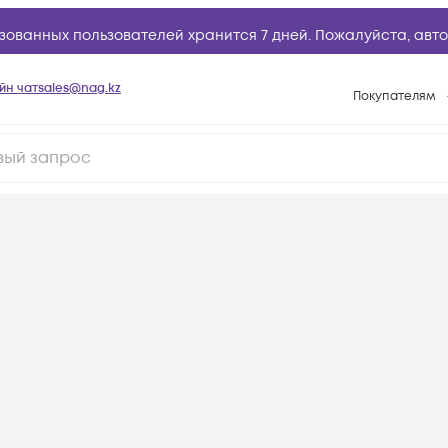
зованных пользователей хранится 7 дней. Пожалуйста,
авто
йн чат
sales@nag.kz
Покупателям
Способы опла
Условия доста
Гарантийное о
Возврат товар
Вопросы и отв
Техническая п
База знаний
Конфигуратор