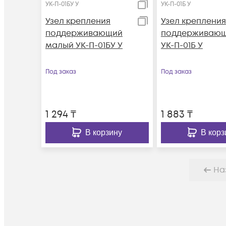
УК-П-01БУ У
УК-П-01Б У
Узел крепления
Узел крепления
поддерживающий
поддерживаю
малый УК-П-01БУ У
УК-П-01Б У
Под заказ
Под заказ
1 294
₸
1 883
₸
В корзину
В корз
На