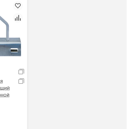
ия
ющий
рной