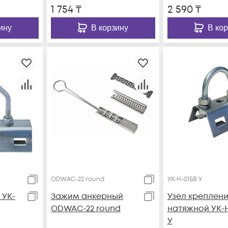
1 754
₸
2 590
₸
ину
В корзину
В ко
ODWAC-22 round
УК-Н-01БВ У
 УК-
Зажим анкерный
Узел креплен
ODWAC-22 round
натяжной УК-
У