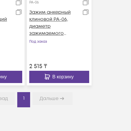
PA-06
Зажим анкерный
щий
клиновой PA-06,
диаметр
зажимаемого
элемента 3-6 мм
Под заказ
2 515
₸
ину
В корзину
1
зад
Дальше