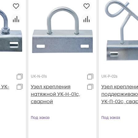
UK-N-01s
UK-P-02s
 УК-
Узел крепления
Узел креплен
натяжной УК-Н-01с,
поддержива
сварной
УК-П-02с, сва
Под заказ
Под заказ