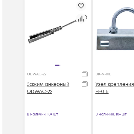
ODWAC-22
UK-N-01B
Зажим анкерный
Узел крепления
ODWAC-22
Н-01Б
В наличии
: 10+ шт
В наличии
: 10+ шт