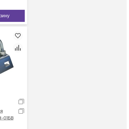
рзину
ия
Н-01БВ