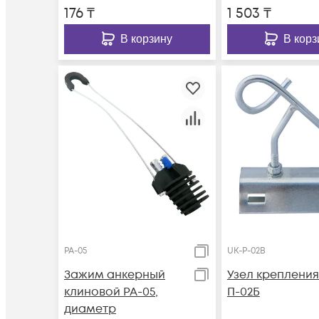
176
₸
1 503
₸
В корзину
В корз
PA-05
UK-P-02B
Зажим анкерный
Узел крепления
клиновой PA-05,
П-02Б
диаметр