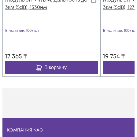
Модуль SFP+ WDM, дальность до
Модуль SFP+
3км (5dB), 1330нм
3км (5dB), 12
В наличии
: 100+ шт
В наличии
: 100+ шт
17 365
₸
19 754
₸
В корзину
КОМПАНИЯ NAG