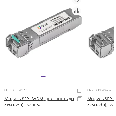
SNR-SFP+W37-3
SNR-SFP+W73-3
Модуль SFP+ WDM, дальность до
Модуль SFP+
3км (5dB), 1330нм
3км (5dB), 12