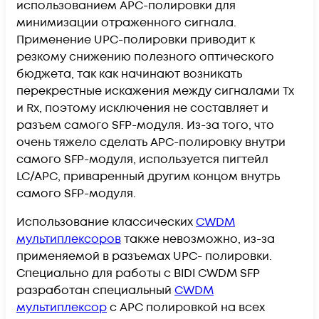
использованием APC-полировки для
минимизации отраженного сигнала.
Применение UPC-полировки приводит к
резкому снижению полезного оптического
бюджета, так как начинают возникать
перекрестные искажения между сигналами Tx
и Rx, поэтому исключения не составляет и
разъем самого SFP-модуля. Из-за того, что
очень тяжело сделать APC-полировку внутри
самого SFP-модуля, используется пигтейл
LC/APC, приваренный другим концом внутрь
самого SFP-модуля.
Использование классических
CWDM
мультиплексоров
также невозможно, из-за
применяемой в разъемах UPC- полировки.
Специально для работы с BIDI CWDM SFP
разработан специальный
CWDM
мультиплексор
с APC полировкой на всех