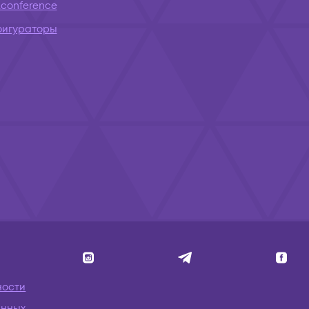
conference
фигураторы
ности
анных