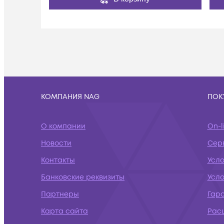
КОМПАНИЯ NAG
ПОК
О компании
On-l
Новости
Сер
Контакты
Усло
Банковские реквизиты
Усл
Партнеры
Гар
Карта сайта
Рас