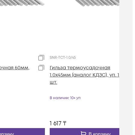
SNR-TCT-1.0/45
очная 60мм,
Гильза термоусадочная
1.0х45мм (аналог КДЗС), уп. 100
шт.
В наличии
: 10+ уп
1 617
₸
орзину
В корзину