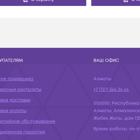
УПАТЕЛЯМ
ВАШ ОФИС
ine поддержка
Алматы
висные контракты
+7 (727) 344 34 44
вия доставки
050000, Республика
овия оплаты
Алматы, Алмалинск
Жибек Жолы, дом 135
антийное обслуживание
Время работы:
пн-пт
ширенная гарантия