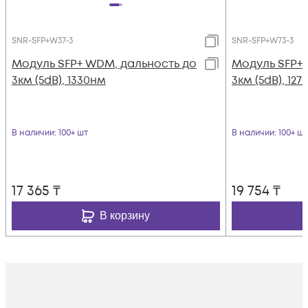
SNR-SFP+W37-3
SNR-SFP+W73-3
Модуль SFP+ WDM, дальность до
Модуль SFP+
3км (5dB), 1330нм
3км (5dB), 12
В наличии
: 100+ шт
В наличии
: 100+ шт
17 365
₸
19 754
₸
В корзину