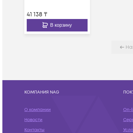
41 138
₸
В корзину
На
КОМПАНИЯ NAG
ПОК
О компании
On-l
Новости
Сер
Контакты
Усло