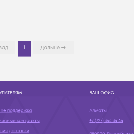
1
зад
Дальше
УПАТЕЛЯМ
ВАШ ОФИС
ine поддержка
Алматы
висные контракты
+7 (727) 344 34 44
вия доставки
050000, Республика