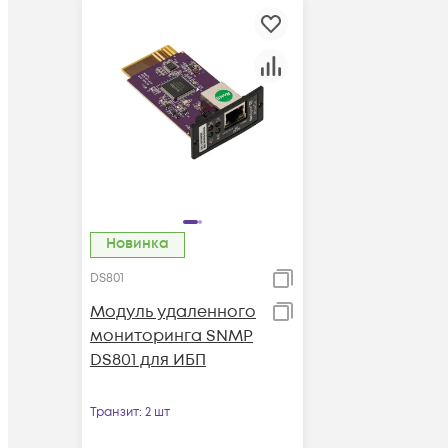
Новинка
DS801
Модуль удаленного
мониторинга SNMP
DS801 для ИБП
Транзит
: 2 шт