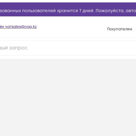
зованных пользователей хранится 7 дней. Пожалуйста,
авто
йн чат
sales@nag.kz
Покупателям
Способы опла
Условия доста
Гарантийное о
Возврат товар
Вопросы и отв
Техническая п
База знаний
Конфигуратор