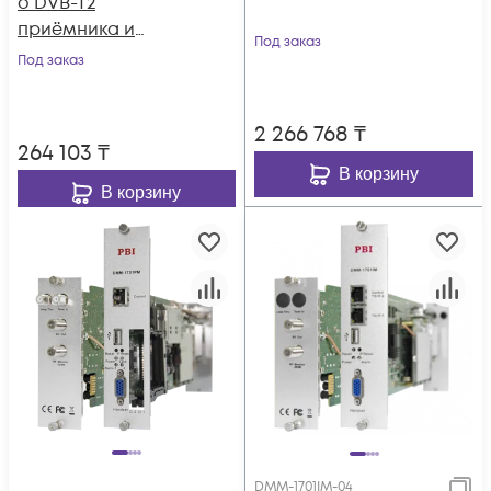
о DVB-T2
приёмника и
Под заказ
двойного
Под заказ
аналогового
модулятора PBI
2 266 768
₸
DMM-1701PM-04T2
264 103
₸
В корзину
В корзину
DMM-1701IM-04