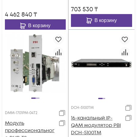
703 530
₸
4 462 840
₸
В корзину
В корзину
DCH-5100TM
DMM-1701PM-04T2
16-канальный IP-
Модуль
QAM модулятор PBI
профессиональног
DCH-5100TM