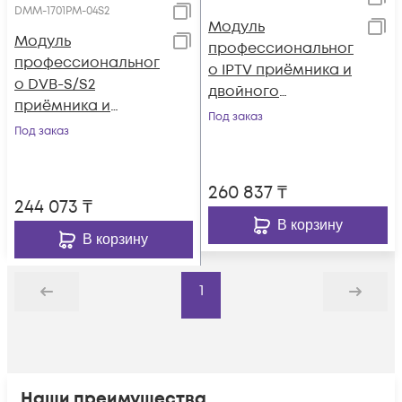
DMM-1701PM-04S2
Модуль
Модуль
профессиональног
профессиональног
о IPTV приёмника и
о DVB-S/S2
двойного
приёмника и
аналогового
Под заказ
двойного
Под заказ
модулятора PBI
аналогового
DMM-1701IM-04
модулятора PBI
260 837
₸
DMM-1701PM-04S2
244 073
₸
В корзину
В корзину
1
Назад
Дальше
Наши преимущества