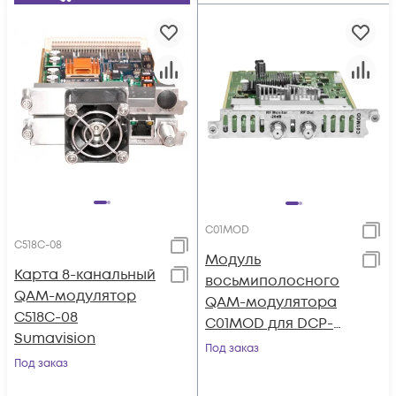
C01MOD
C518C-08
Модуль
Карта 8-канальный
восьмиполосного
QAM-модулятор
QAM-модулятора
C518C-08
C01MOD для DCP-
Sumavision
3000MF
Под заказ
Под заказ